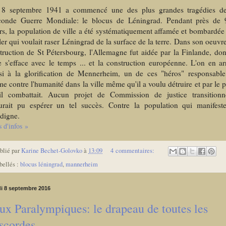
 8 septembre 1941 a commencé une des plus grandes tragédies de
conde Guerre Mondiale: le blocus de Léningrad. Pendant près de 
rs, la population de ville a été systématiquement affamée et bombardée
ler qui voulait raser Léningrad de la surface de la terre. Dans son oeuvr
truction de St Pétersbourg, l'Allemagne fut aidée par la Finlande, don
e s'efface avec le temps ... et la construction européenne. L'on en ar
si à la glorification de Mennerheim, un de ces "héros" responsabl
me contre l'humanité dans la ville même qu'il a voulu détruire et par le 
il combattait. Aucun projet de Commission de justice transitionn
urait pu espérer un tel succès. Contre la population qui manifest
ndigne.
s d'infos »
blié par
Karine Bechet-Golovko
à
13:09
4 commentaires:
bellés :
blocus léningrad
,
mannerheim
di 8 septembre 2016
ux Paralympiques: le drapeau de toutes les
scordes