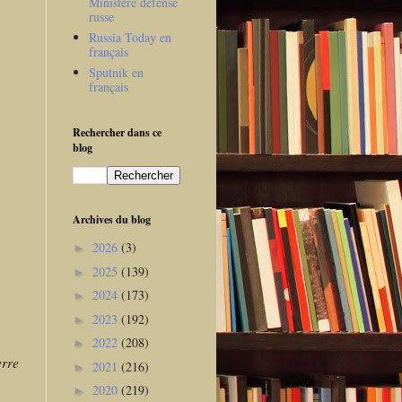
Ministère défense
russe
Russia Today en
français
Sputnik en
français
Rechercher dans ce
blog
Archives du blog
2026
(3)
►
2025
(139)
►
2024
(173)
►
2023
(192)
►
2022
(208)
►
erre
2021
(216)
►
2020
(219)
►