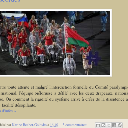
tre toute attente et malgré l'interdiction formelle du Comité paralymp
ernational, l'équipe biélorusse a défilé avec les deux drapeaux, nationa
se. Ou comment la rigidité du système arrive à créer de la dissidence 
 facilité désopilante.
s d'infos »
blié par
Karine Bechet-Golovko
à
16:40
3 commentaires: