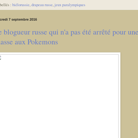
bellés :
biélorussie
,
drapeau russe
,
jeux paralympiques
credi 7 septembre 2016
 blogueur russe qui n'a pas été arrêté pour un
hasse aux Pokemons