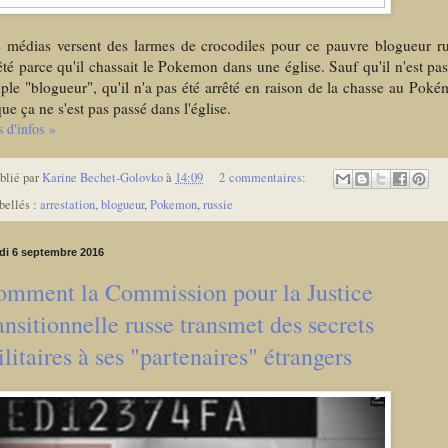
 médias versent des larmes de crocodiles pour ce pauvre blogueur r
êté parce qu'il chassait le Pokemon dans une église. Sauf qu'il n'est pa
ple "blogueur", qu'il n'a pas été arrêté en raison de la chasse au Pok
que ça ne s'est pas passé dans l'église.
s d'infos »
blié par
Karine Bechet-Golovko
à
14:09
2 commentaires:
bellés :
arrestation
,
blogueur
,
Pokemon
,
russie
di 6 septembre 2016
omment la Commission pour la Justice
ansitionnelle russe transmet des secrets
litaires à ses "partenaires" étrangers