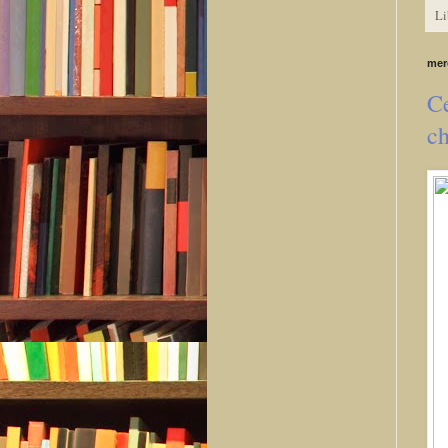
Li
mer
Ce
c