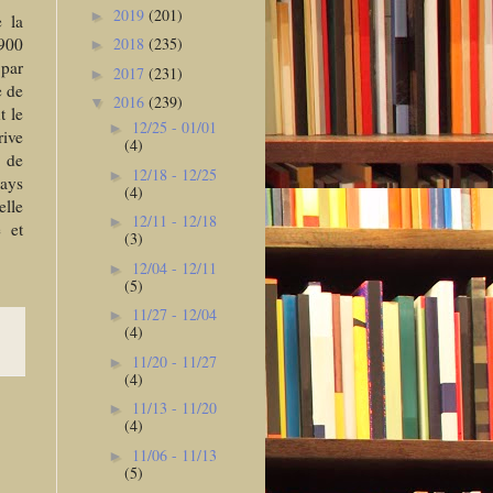
2019
(201)
►
 la
900
2018
(235)
►
 par
2017
(231)
►
e de
2016
(239)
▼
t le
12/25 - 01/01
►
rive
(4)
e de
12/18 - 12/25
►
pays
(4)
elle
12/11 - 12/18
►
e et
(3)
12/04 - 12/11
►
(5)
11/27 - 12/04
►
(4)
11/20 - 11/27
►
(4)
11/13 - 11/20
►
(4)
11/06 - 11/13
►
(5)