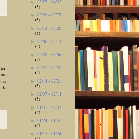
03/27 - 04/03
►
(5)
03/20 - 03/27
►
(5)
03/13 - 03/20
►
(6)
03/06 - 03/13
►
(4)
02/28 - 03/06
►
(2)
02/21 - 02/28
ter,
►
(5)
 une
02/14 - 02/21
caux
►
(5)
r de
02/07 - 02/14
►
(5)
01/31 - 02/07
►
(5)
01/24 - 01/31
►
(5)
01/17 - 01/24
►
(5)