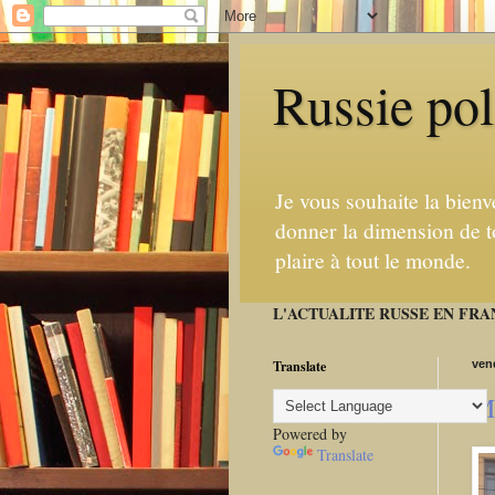
Russie pol
Je vous souhaite la bienv
donner la dimension de to
plaire à tout le monde.
L'ACTUALITE RUSSE EN FRA
Translate
ven
Ma
Powered by
Translate