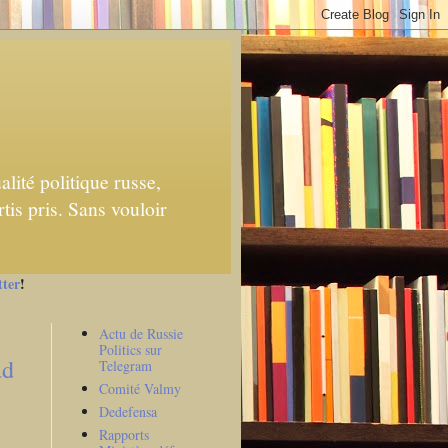
lité politique russe,
tis pris. Sans vouloir
tter
!
Actu de Russie
Politics sur
ad
Telegram
Comité Valmy
Dedefensa
Rapports