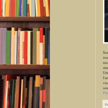
Su
tra
rus
str
l'é
l'a
vis
sou
Plu
Pu