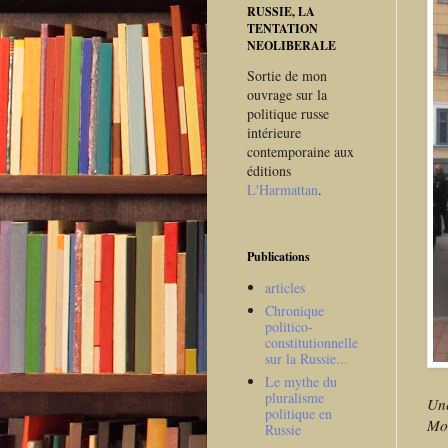
RUSSIE, LA
TENTATION
NEOLIBERALE
Sortie de mon
ouvrage sur la
politique russe
intérieure
contemporaine aux
éditions
L'Harmattan
.
Publications
articles
Chronique
politico-
constitutionnelle
sur la Russie...
Le mythe du
pluralisme
Une
politique en
Mon
Russie