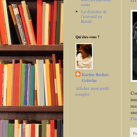
изма
La dyarchie de
l'exécutif en
Russie
Qui êtes-vous ?
Karine Bechet-
Golovko
Afficher mon profil
Con
complet
int
rus
une
Plu
Pu