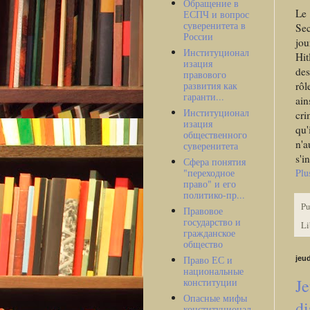
Обращение в
Le
ЕСПЧ и вопрос
суверенитета в
Se
России
jou
Институционал
Hit
изация
des
правового
rôl
развития как
гаранти...
ain
Институционал
cri
изация
qu'
общественного
n'a
суверенитета
s'i
Сфера понятия
Plu
"переходное
право" и его
политико-пр...
Pu
Правовое
государство и
Li
гражданское
общество
Право ЕС и
jeu
национальные
Je
конституции
Опасные мифы
di
конституционал