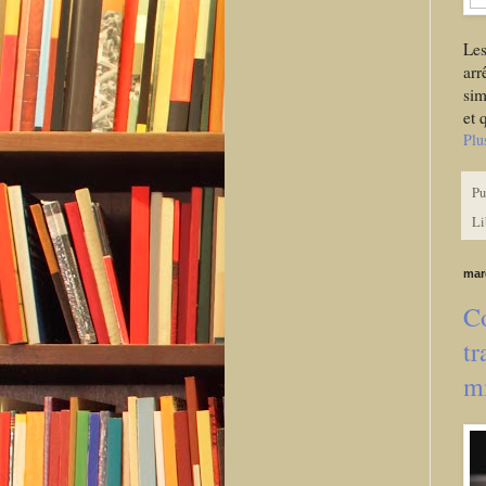
Les
arr
sim
et 
Plu
Pu
Li
mar
C
tr
mi