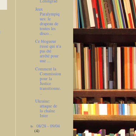
Leningrad
Jeux
Paralympiq
ues: le
drapeau de
toutes les
e
disco...
Ce blogueur
russe qui n'a
pas été
arrêté pour
une ...
Comment la
Commission
pour la
Justice
transitionne.
..
Ukraine:
attaque de
la chaîne
Inter
08/28 - 09/04
►
(4)