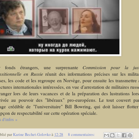
r fonds étrangers, une surprenante
Commission pour la just
nsitionnelle en Russie
réunit des informations précises sur les milita
ses, les code et les regroupe en Norvège, pour ensuite les transmettre
uctures internationales intéressées, en vue d'arrestation de militaires russ
tranger lors de leurs vacances et de la préparation des lustrations lor
rrivée au pouvoir des "libéraux" pro-européens. Le tout couvert pa
age crédible de "l'universitaire" Bill Bowring, qui doit laisser flotte
pçon de respectabilité sur cette opération spéciale.
s d'infos »
blié par
Karine Bechet-Golovko
à
12:28
8 commentaires: