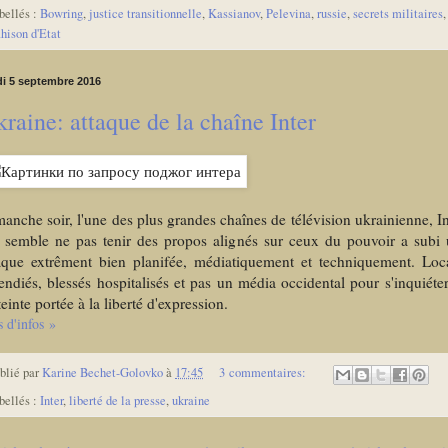
bellés :
Bowring
,
justice transitionnelle
,
Kassianov
,
Pelevina
,
russie
,
secrets militaires
,
ahison d'Etat
di 5 septembre 2016
raine: attaque de la chaîne Inter
anche soir, l'une des plus grandes chaînes de télévision ukrainienne, In
 semble ne pas tenir des propos alignés sur ceux du pouvoir a subi
aque extrêment bien planifée, médiatiquement et techniquement. Lo
endiés, blessés hospitalisés et pas un média occidental pour s'inquiéte
tteinte portée à la liberté d'expression.
s d'infos »
blié par
Karine Bechet-Golovko
à
17:45
3 commentaires:
bellés :
Inter
,
liberté de la presse
,
ukraine