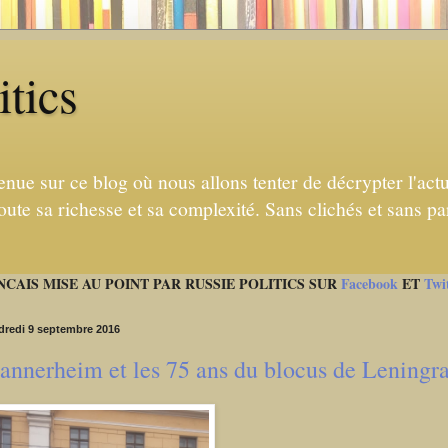
itics
enue sur ce blog où nous allons tenter de décrypter l'actua
ute sa richesse et sa complexité. Sans clichés et sans par
NCAIS MISE AU POINT PAR RUSSIE POLITICS SUR
Facebook
ET
Twi
dredi 9 septembre 2016
nnerheim et les 75 ans du blocus de Leningr