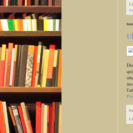
Li
tr
lun
Uk
Dim
qui
att
inc
l'a
Plu
Pu
Li